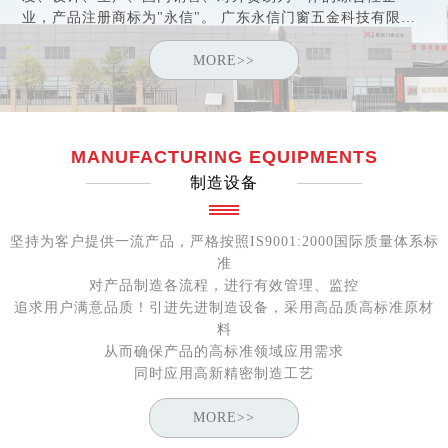
业，产品注册商标为"永信"。 广东永信门窗五金科技有限公
司于2005年取得"中国建筑金属结构协会"会员资格，于2006
年荣获"中国优秀绿色产品"证书及"中国消费者信得过产品"称
MORE>>
号。公司于2007年通过ISO9001:2000认证。2010年公司在肇
庆国家高新工业园区内建立规模宏大的铝门窗五金配件研发
生产基地，基地占地面积近5万平方米。
MANUFACTURING EQUIPMENTS
制造设备
坚持为客户提供一流产品，严格按照IS9001:2000国际质量体系标
准
对产品制造各流程，进行有效管理、监控
追求用户满意品质！引进先进制造设备，采用高品质高标准原材
料
从而确保产品的高标准领域应用需求
同时应用高新精密制造工艺
MORE>>