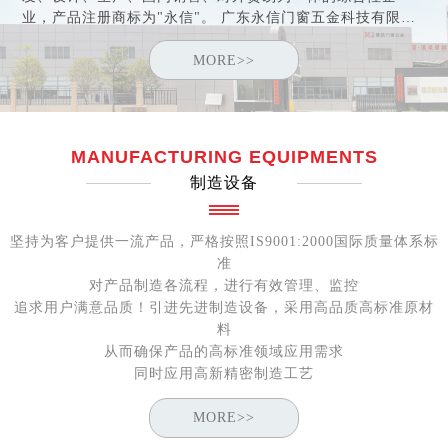
业，产品注册商标为"永信"。 广东永信门窗五金科技有限公
司于2005年取得"中国建筑金属结构协会"会员资格，于2006
年荣获"中国优秀绿色产品"证书及"中国消费者信得过产品"称
MORE>>
号。公司于2007年通过ISO9001:2000认证。2010年公司在肇
庆国家高新工业园区内建立规模宏大的铝门窗五金配件研发
生产基地，基地占地面积近5万平方米。
MANUFACTURING EQUIPMENTS
制造设备
坚持为客户提供一流产品，严格按照IS9001:2000国际质量体系标
准
对产品制造各流程，进行有效管理、监控
追求用户满意品质！引进先进制造设备，采用高品质高标准原材
料
从而确保产品的高标准领域应用需求
同时应用高新精密制造工艺
MORE>>