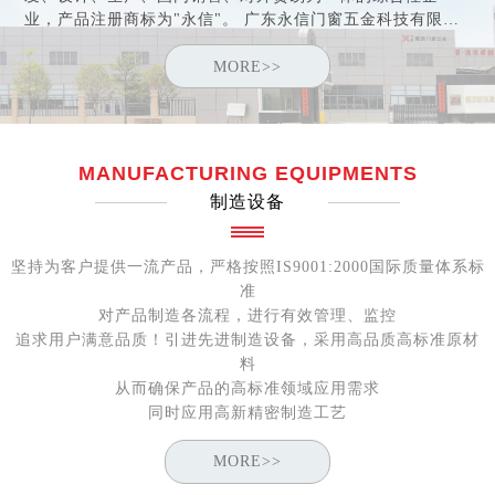
业，产品注册商标为"永信"。 广东永信门窗五金科技有限公
司于2005年取得"中国建筑金属结构协会"会员资格，于2006
年荣获"中国优秀绿色产品"证书及"中国消费者信得过产品"称
MORE>>
号。公司于2007年通过ISO9001:2000认证。2010年公司在肇
庆国家高新工业园区内建立规模宏大的铝门窗五金配件研发
生产基地，基地占地面积近5万平方米。
MANUFACTURING EQUIPMENTS
制造设备
坚持为客户提供一流产品，严格按照IS9001:2000国际质量体系标
准
对产品制造各流程，进行有效管理、监控
追求用户满意品质！引进先进制造设备，采用高品质高标准原材
料
从而确保产品的高标准领域应用需求
同时应用高新精密制造工艺
MORE>>