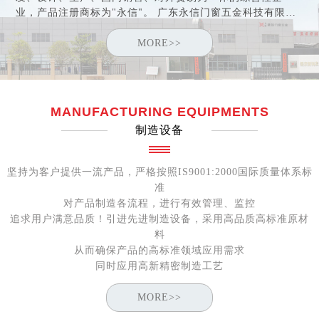
业，产品注册商标为"永信"。 广东永信门窗五金科技有限公
司于2005年取得"中国建筑金属结构协会"会员资格，于2006
年荣获"中国优秀绿色产品"证书及"中国消费者信得过产品"称
MORE>>
号。公司于2007年通过ISO9001:2000认证。2010年公司在肇
庆国家高新工业园区内建立规模宏大的铝门窗五金配件研发
生产基地，基地占地面积近5万平方米。
MANUFACTURING EQUIPMENTS
制造设备
坚持为客户提供一流产品，严格按照IS9001:2000国际质量体系标
准
对产品制造各流程，进行有效管理、监控
追求用户满意品质！引进先进制造设备，采用高品质高标准原材
料
从而确保产品的高标准领域应用需求
同时应用高新精密制造工艺
MORE>>